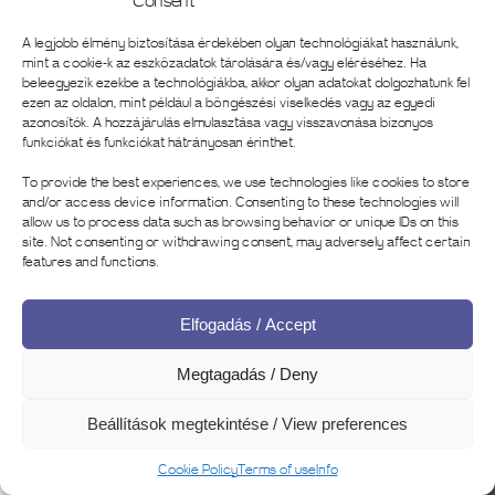
A legjobb élmény biztosítása érdekében olyan technológiákat használunk,
mint a cookie-k az eszközadatok tárolására és/vagy eléréséhez.
Ha
beleegyezik ezekbe a technológiákba, akkor olyan adatokat dolgozhatunk fel
ezen az oldalon, mint például a böngészési viselkedés vagy az egyedi
azonosítók.
A hozzájárulás elmulasztása vagy visszavonása bizonyos
funkciókat és funkciókat hátrányosan érinthet.
To provide the best experiences, we use technologies like cookies to store
and/or access device information. Consenting to these technologies will
allow us to process data such as browsing behavior or unique IDs on this
A kiállítás virtuális túrája (készítette a
site. Not consenting or withdrawing consent, may adversely affect certain
MúzeumDigitár szakmai csapata az
features and functions.
OKSZ / NKA-Petőfi200
megbízásából) a következő linkről
Elfogadás / Accept
érhető el: | The exhibition’s virtual
tour (created by MúzeumDigitár’s
Megtagadás / Deny
team on request of OKSZ / NKA-
Petőfi200) is available from the
Beállítások megtekintése / View preferences
following link:
https://visit.exhibitonline.hu/elohivas
Cookie Policy
Terms of use
Info