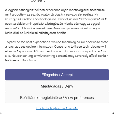
A legjobb élmény biztosítása érdekében olyan technológiákat használunk,
mint a cookie-k az eszközadatok tárolására és/vagy eléréséhez.
Ha
beleegyezik ezekbe a technológiákba, akkor olyan adatokat dolgozhatunk fel
ezen az oldalon, mint például a böngészési viselkedés vagy az egyedi
azonosítók.
A hozzájárulás elmulasztása vagy visszavonása bizonyos
funkciókat és funkciókat hátrányosan érinthet.
To provide the best experiences, we use technologies like cookies to store
and/or access device information. Consenting to these technologies will
allow us to process data such as browsing behavior or unique IDs on this
A kiállítás virtuális túrája (készítette a
site. Not consenting or withdrawing consent, may adversely affect certain
MúzeumDigitár szakmai csapata az
features and functions.
OKSZ / NKA-Petőfi200
megbízásából) a következő linkről
Elfogadás / Accept
érhető el: | The exhibition’s virtual
tour (created by MúzeumDigitár’s
Megtagadás / Deny
team on request of OKSZ / NKA-
Petőfi200) is available from the
Beállítások megtekintése / View preferences
following link:
https://visit.exhibitonline.hu/elohivas
Cookie Policy
Terms of use
Info